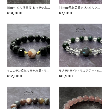
15mm クル渓谷産 ヒマラヤ水
14mm極上品質クリスタルクォ
晶 ブレスレット 微細な虹・ライ
ーツ（天然水晶）ブレスレット【ミ
¥14,800
¥7,980
モナイト入り【画像現物】
ナスジェライス産】
マニカラン産ヒマラヤ水晶×モリ
ラブラドライト×モスアゲート×ヒ
オン（黒水晶）12mm珠 ブレスレ
マラヤ水晶ブレスレット
¥12,800
¥8,980
ット