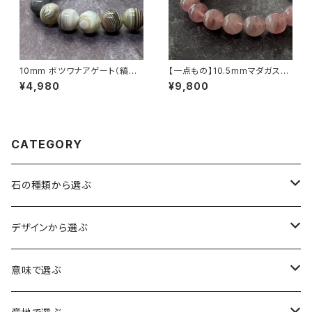
10mm ボツワナアゲート（縞瑪
【一点もの】10.5mmマダガスカ
瑙）ブレスレット
ル産 ディープ・ローズクォーツ
¥4,980
¥9,800
ブレスレット【鑑別済み】
CATEGORY
石の種類から選ぶ
水晶（クォーツ）
デザインから選ぶ
アイリスクォーツ（虹入り水晶）
ローズクォーツ（紅水晶）
龍彫刻（水晶）
意味で選ぶ
ヒマラヤ水晶
アメジスト（紫水晶）
龍彫刻（オニキス）
魔除け・厄除け