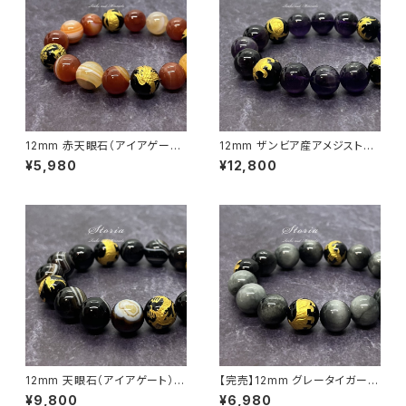
12mm 赤天眼石（アイアゲート）
12mm ザンビア産アメジスト
×四神相応 金彫刻オニキス ブレ
（紫水晶）×四神相応 金彫刻オニ
¥5,980
¥12,800
スレット
キス ブレスレット
12mm 天眼石（アイアゲート）×
【完売】12mm グレータイガーア
四神相応 金彫刻オニキス ブレ
イ（虎目石）×四神相応 金彫刻オ
¥9,800
¥6,980