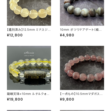
【鑑別済み】12.5mm ミナスジェ
10mm ボツワナアゲート（縞瑪
ライス産 ヴィーナスヘアルチル
瑙）ブレスレット
¥12,800
¥4,980
クォーツ（金針水晶）ブレスレット
【画像現物・RT09】
龍眼天珠×10mm ルチルクォー
【一点もの】10.5mmマダガスカ
ツ（金針水晶）×ヒマラヤ水晶 ブ
ル産 ディープ・ローズクォーツ
¥19,800
¥9,800
レスレット
ブレスレット【鑑別済み】