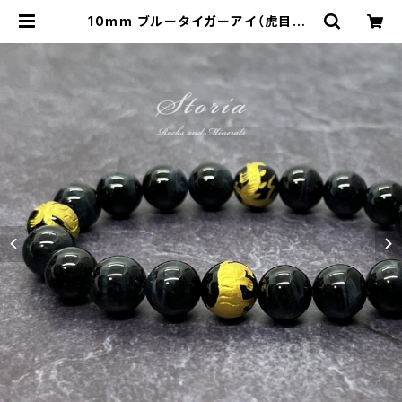
10mm ブルータイガーアイ（虎目石）
×四神相応 金彫刻オニキス ブレスレ
ット | storia