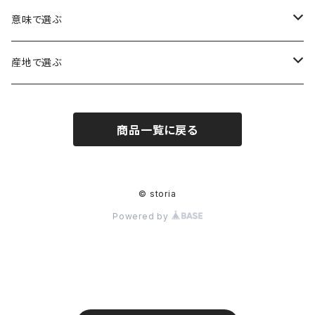
アイリスクォーツ（虹入り水晶）
ローズクォーツ（紅水晶）
龍彫刻（水晶）
意味で選ぶ
ヒマラヤ水晶
アメジスト（紫水晶）
龍彫刻（オニキス）
魔除け・厄除け
産地で選ぶ
シルキークォーツ（錦糸水晶）
モリオン（黒水晶）
四神相応（オニキス）
全体の運気UP
ブラジル
商品一覧に戻る
○○インクォーツ
スモーキークォーツ（煙水晶）
天珠
癒やし・ヒーリング
北インド
アイリススモーキークォーツ（虹入り水晶）
シトリン（黄水晶）
パヴェ ビーズ
恋愛運UP
ネパール
© storia
Powered by
インディゴライトクォーツ（青水晶）
仕事運UP
マダガスカル
クラウディクォーツ（灰色水晶）
金運・財運UP