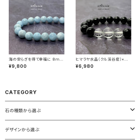
海の安らぎを得て幸福に 8ｍｍ
ヒマラヤ水晶（クル渓谷産）×モ
アクアマリン（緑柱石）ブレスレ
リオン ブレスレット
¥9,800
¥6,980
ット
CATEGORY
石の種類から選ぶ
水晶（クォーツ）
デザインから選ぶ