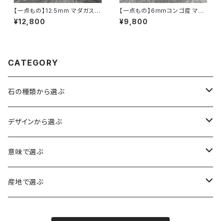
【一点もの】12.5mm マダガスカ
【一点もの】6mmコンゴ産 マラ
ル産 ミルキー ラベンダーアメジ
カイト ブレスレット【鑑別済み】
¥12,800
¥9,800
スト（紫水晶）ブレスレット【鑑別
済・M07143】
CATEGORY
石の種類から選ぶ
水晶（クォーツ）
デザインから選ぶ
アイリスクォーツ（虹入り水晶）
ローズクォーツ（紅水晶）
龍彫刻（水晶）
意味で選ぶ
ヒマラヤ水晶
アメジスト（紫水晶）
龍彫刻（オニキス）
魔除け・厄除け
産地で選ぶ
シルキークォーツ（錦糸水晶）
モリオン（黒水晶）
四神相応（オニキス）
全体の運気UP
ブラジル