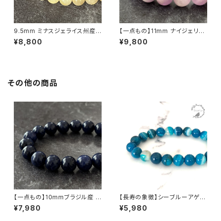
9.5mm ミナスジェライス州産
【一点もの】11mm ナイジェリア
ゴールデン ルチルクォーツ ブレ
産 クンツァイト（リシア輝石）ブ
¥8,800
¥9,800
スレット【鑑別済み・画像現物・R
レスレット【鑑別済み】
T06】
その他の商品
【一点もの】10mmブラジル産 ソ
【長寿の象徴】シーブルーアゲー
ーダライト ブレスレット【鑑別済
ト（縞メノウ） 8mm珠 ブレスレ
¥7,980
¥5,980
み】
ット