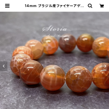
14mm ブラジル産ファイヤーアゲー
ト（瑪瑙）ブレスレット | storia