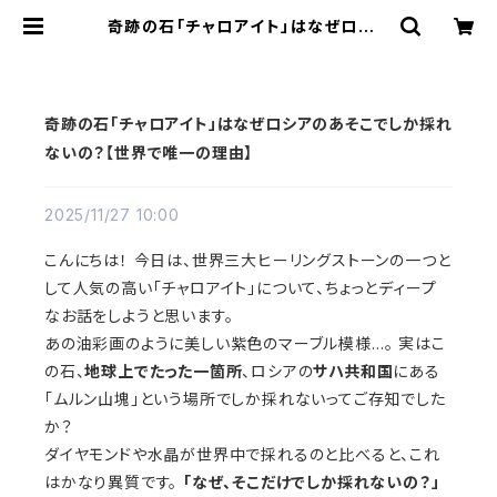
奇跡の石「チャロアイト」はなぜロシア
のあそこでしか採れないの？【世界で
唯一の理由】 | storia
奇跡の石「チャロアイト」はなぜロシアのあそこでしか採れ
ないの？【世界で唯一の理由】
2025/11/27 10:00
こんにちは！ 今日は、世界三大ヒーリングストーンの一つと
して人気の高い「チャロアイト」について、ちょっとディープ
なお話をしようと思います。
あの油彩画のように美しい紫色のマーブル模様…。 実はこ
の石、
地球上でたった一箇所
、ロシアの
サハ共和国
にある
「ムルン山塊」という場所でしか採れないってご存知でした
か？
ダイヤモンドや水晶が世界中で採れるのと比べると、これ
はかなり異質です。
「なぜ、そこだけでしか採れないの？」