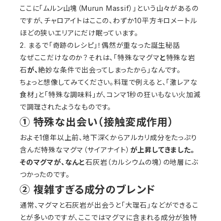
ここに「ムルン山塊（Murun Massif）」という山々があるの
ですが、チャロアイトはここの、わずか10平方キロメートル
ほどの狭いエリアにだけ眠っています。
2. まるで「奇跡のレシピ」！偶然が重なった誕生秘話
なぜここだけなのか？それは、「特殊なマグマ
と
特殊な岩
石
が、
絶妙な条件で出会ってしまったから」なんです。
ちょっと想像してみてください。料理で例えると、「激レアな
食材」と「特殊な調味料」が、コンマ1秒の狂いもない火加減
で調理されたようなものです。
① 特殊な出会い（接触変成作用）
およそ1億年以上前、地下深くからアルカリ成分をたっぷり
含んだ特殊なマグマ（サイアナイト）
が上昇してきました。
そのマグマが、なんと
石灰岩（カルシウムの塊）の地層にぶ
つかったのです。
② 複雑すぎる成分のブレンド
通常、マグマと石灰岩が出会うと「大理石」などができるこ
とが多いのですが、ここではマグマに含まれる成分が独特