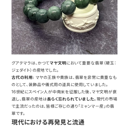
グアテマラは、かつて
マヤ文明
において重要な翡翠（硬玉：
ジェダイト）の産地でした。
古代の利用:
マヤの王族や貴族は、翡翠を非常に貴重なも
のとして、装飾品や儀式用の道具に使用していました。
16世紀にスペイン人が中南米を征服した後、マヤ文明が衰
退し、翡翠の産地は
長らく忘れられていました
。現代の市場
で主流だったのは、皆様ご存じの通り「ミャンマー産」の翡
翠です。
現代における再発見と流通