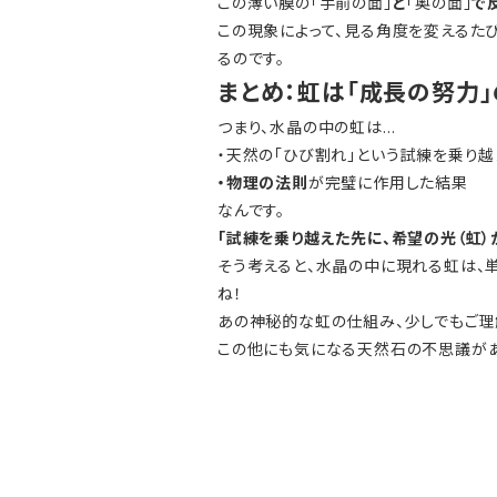
この薄い膜の「手前の面」
と
「奥の面」
で
この現象によって、見る角度を変えるた
るのです。
まとめ：虹は「成長の努力
つまり、水晶の中の虹は…
・天然の「ひび割れ」という試練を乗り
・物理の法則
が完璧に作用した結果
なんです。
「試練を乗り越えた先に、希望の光（虹）
そう考えると、水晶の中に現れる虹は、
ね！
あの神秘的な虹の仕組み、少しでもご理
この他にも気になる天然石の不思議があ