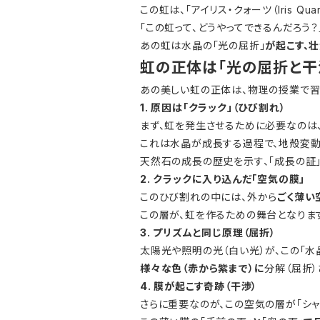
この虹は、「アイリス・クォーツ（Iris Quar
「この虹って、どうやってできるんだろう
あの虹は水晶の「光の屈折」
が起こす、
虹の正体は「光の屈折と干
あの美しい虹の正体は、物理の授業で習
1. 原因は「クラック」（ひび割れ）
まず、虹を発生させるために必要なのは、
これは水晶が成長する過程で、地殻変動
天然石の成長の歴史を示す、「成長の証」
2. クラックに入り込んだ「空気の膜」
このひび割れの中には、外から
ごく薄い
この層が、虹を作るための舞台となりま
3. プリズムと同じ原理（屈折）
太陽光や照明の光（白い光）が、この「
様々な色（赤から紫まで）に
分解（屈折）
4. 膜が起こす奇跡（干渉）
さらに重要なのが、この空気の層が「シャ