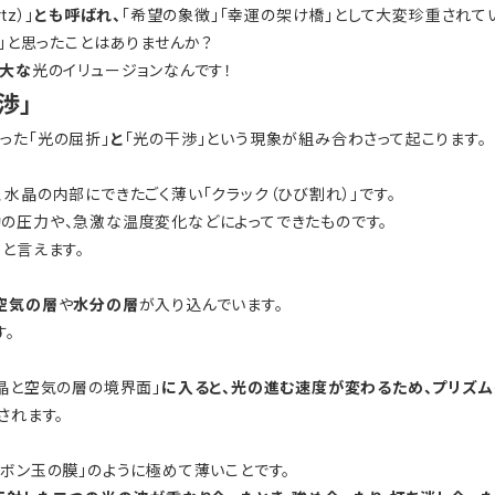
tz）」
とも呼ばれ、
「希望の象徴」「幸運の架け橋」として大変珍重されて
？」と思ったことはありませんか？
壮大な
光のイリュージョンなんです！
渉」
った「光の屈折」
と
「光の干渉」という現象が組み合わさって起こります。
水晶の内部にできたごく薄い「クラック（ひび割れ）」です。
の圧力や、急激な温度変化などによってできたものです。
と言えます。
空気の層
や
水分の層
が入り込んでいます。
す。
水晶と空気の層の境界面」
に入ると、光の進む速度が変わるため、プリズム
されます。
ボン玉の膜」のように極めて薄いことです。