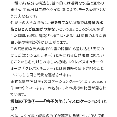
一種です。成分も構造も、基本的には透明な水晶と変わり
ません。主成分は二酸化ケイ素（SiO₂）で、モース硬度7とい
う丈夫な石です。
外見上の大きな特徴は、
光を当てない状態では普通の水
晶とほとんど区別がつかない
という点。ところが光をかざ
した瞬間、内部に階段状・梯子状・あるいは羽根のような青
白い筋の模様が浮かび上がります。
この幻想的な光の模様が、雲の隙間から差し込む「天使の
はしご（エンジェルラダー）」と呼ばれる自然現象に似てい
ることから名付けられました。別名は
クレパスキュラーク
ォーツ
。「クレパスキュラー」とは黄昏時の薄明光線のこと
で、こちらも同じ光景を連想させます。
正式な鉱物名はディスロケーションクォーツ（Dislocation
Quartz）といいます。この名前に、あの模様の秘密が隠され
ています。
模様の正体①——「格子欠陥（ディスロケーション）」と
は？
水晶は、ケイ素と酸素の原子が非常に規則正しく並んで形