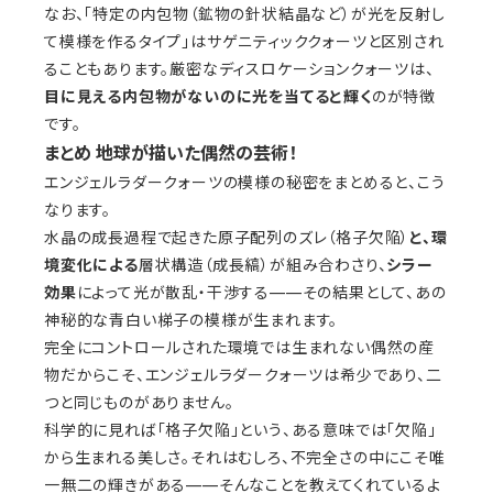
なお、「特定の内包物（鉱物の針状結晶など）が光を反射し
て模様を作るタイプ」はサゲニティッククォーツと区別され
ることもあります。厳密なディスロケーションクォーツは、
目に見える内包物がないのに光を当てると輝く
のが特徴
です。
まとめ 地球が描いた偶然の芸術！
エンジェルラダークォーツの模様の秘密をまとめると、こう
なります。
水晶の成長過程で起きた原子配列のズレ（格子欠陥）
と、環
境変化による
層状構造（成長縞）が組み合わさり、
シラー
効果
によって光が散乱・干渉する——その結果として、あの
神秘的な青白い梯子の模様が生まれます。
完全にコントロールされた環境では生まれない偶然の産
物だからこそ、エンジェルラダークォーツは希少であり、二
つと同じものがありません。
科学的に見れば「格子欠陥」という、ある意味では「欠陥」
から生まれる美しさ。それはむしろ、不完全さの中にこそ唯
一無二の輝きがある——そんなことを教えてくれているよ