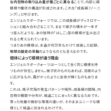
な内包物の取り込み量が層ごとに異なる
ことで、内部に縞
模様や層状の構造が形成されます。これを「成長縞（ゾーニ
ング）」と呼びます。
エンジェルラダークォーツでは、この成長縞がディスロケー
ションと組み合わさることで、まるで梯子の横木が一本ず
つ並んだような、あの独特の「はしご」型の模様が生み出さ
れると考えられています。
つまりあの模様は、水晶が何万年もかけて成長した記録、
地球の歴史の年輪
のようなものとも言えるのです。
個体によって模様が違う理由
エンジェルラダークォーツは一つとして全く同じ模様を持
つものが存在しません。梯子状のものもあれば、羽根のよう
に広がるもの、霞がかったように全体が輝くものもありま
す。
これは、格子欠陥の発生パターンや場所、成長縞の間隔、内
包物の種類や分布が、結晶ごとにまったく異なるためです。
育った地層の微妙な環境の違いが、そのままユニークな模
様として結晶に刻まれるわけです。