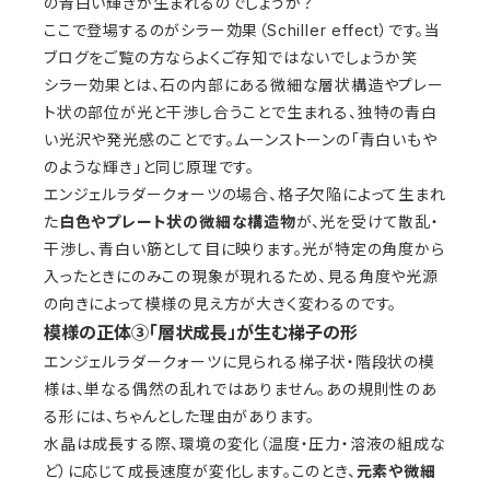
の青白い輝きが生まれるのでしょうか？
ここで登場するのがシラー効果（Schiller effect）です。当
ブログをご覧の方ならよくご存知ではないでしょうか笑
シラー効果とは、石の内部にある微細な層状構造やプレー
ト状の部位が光と干渉し合うことで生まれる、独特の青白
い光沢や発光感のことです。ムーンストーンの「青白いもや
のような輝き」と同じ原理です。
エンジェルラダークォーツの場合、格子欠陥によって生まれ
た
白色やプレート状の微細な構造物
が、光を受けて散乱・
干渉し、青白い筋として目に映ります。光が特定の角度から
入ったときにのみこの現象が現れるため、見る角度や光源
の向きによって模様の見え方が大きく変わるのです。
模様の正体③「層状成長」が生む梯子の形
エンジェルラダークォーツに見られる梯子状・階段状の模
様は、単なる偶然の乱れではありません。あの規則性のあ
る形には、ちゃんとした理由があります。
水晶は成長する際、環境の変化（温度・圧力・溶液の組成な
ど）に応じて成長速度が変化します。このとき、
元素や微細