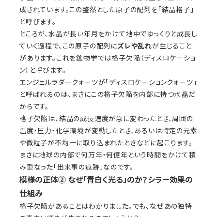
成されています。この整然とした原子の配列を「結晶格子」
と呼びます。
ところが、水晶が長い年月をかけて地中でゆっくりと成長し
ていく過程で、この原子の配列に
ズレや乱れ
が生じること
があります。これを鉱物学では格子欠陥（ディスロケーショ
ン）と呼びます。
エンジェルラダークォーツが「ディスロケーションクォーツ」
と呼ばれるのは、まさにこの格子欠陥を内部に持つ水晶だ
からです。
格子欠陥は、結晶の成長速度が急に変わったとき、周囲の
温度・圧力・化学環境が変動したとき、あるいは特定の元素
や微粒子が不均一に取り込まれたときなどに起こります。
まさに地球の内部で何万年・何億年という時間をかけて積
み重なった「出来事の痕跡」なのです。
模様の正体② なぜ「青白く光る」のか？シラー効果の
仕組み
格子欠陥があることはわかりました。でも、なぜあの独特