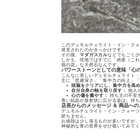
このデュモルチェライト・イン・クォ
発見されたのがきっかけです。
その後、
マダガスカル
などでもごく少
しかも、現地ではすでに「絶産（これ
嶺の花」な天然石なんです。
パワーストーンとしての意味「心
こんなに美しいデュモルチェライト・
主に「思慮深さ」「集中力の向上」「
頭脳をクリアにし、集中力を高
自分自身の軸を取り戻す：
他人
心の傷を癒やす：
持ち主の不安
青い結晶が放射状に広がる姿は、持ち
店長からのメッセージ ＆ 商品への
デュモルチェライト・イン・クォーツ
絶ちません。
お値段は少し張るものが多いですが、
神秘的な青の世界をぜひ覗いてみてく