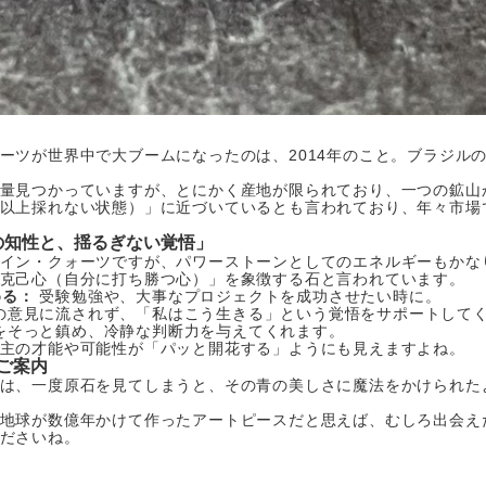
ーツが世界中で大ブームになったのは、2014年のこと。ブラジル
量見つかっていますが、とにかく産地が限られており、一つの鉱山
以上採れない状態）」に近づいているとも言われており、年々市場
の知性と、揺るぎない覚悟」
イン・クォーツですが、パワーストーンとしてのエネルギーもかな
克己心（自分に打ち勝つ心）」を象徴する石と言われています。
める：
受験勉強や、大事なプロジェクトを成功させたい時に。
の意見に流されず、「私はこう生きる」という覚悟をサポートして
をそっと鎮め、冷静な判断力を与えてくれます。
主の才能や可能性が「パッと開花する」ようにも見えますよね。
ご案内
は、一度原石を見てしまうと、その青の美しさに魔法をかけられた
地球が数億年かけて作ったアートピースだと思えば、むしろ出会え
ださいね。