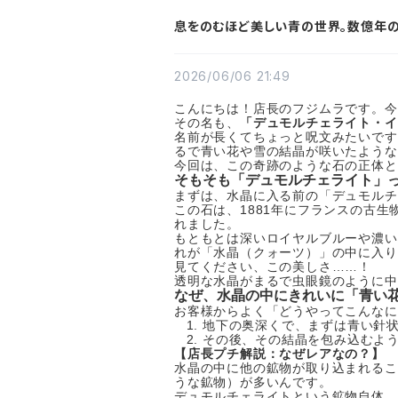
息をのむほど美しい青の世界。数億年の
2026/06/06 21:49
こんにちは！店長のフジムラです。今
その名も、
「デュモルチェライト・イ
名前が長くてちょっと呪文みたいです
るで青い花や雪の結晶が咲いたような
今回は、この奇跡のような石の正体と
そもそも「デュモルチェライト」
まずは、水晶に入る前の「デュモルチ
この石は、1881年にフランスの古
れました。
もともとは深いロイヤルブルーや濃い
れが「水晶（クォーツ）」の中に入り
見てください、この美しさ……！
透明な水晶がまるで虫眼鏡のように中
なぜ、水晶の中にきれいに「青い
お客様からよく「どうやってこんなに
地下の奥深くで、まずは青い針
その後、その結晶を包み込むよ
【店長プチ解説：なぜレアなの？】
水晶の中に他の鉱物が取り込まれるこ
うな鉱物）が多いんです。
デュモルチェライトという鉱物自体、