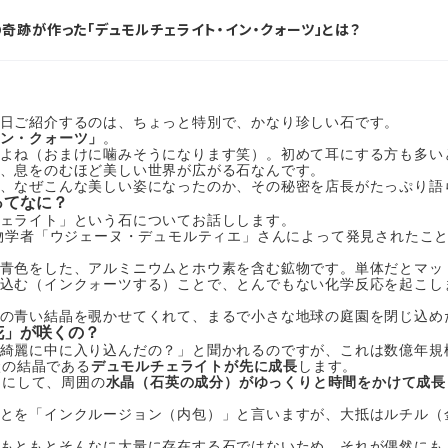
奇跡が作った「デュモルチェライト・イン・クォーツ」とは？
日ご紹介するのは、ちょっと特別で、かなり珍しい石です。
ン・クォーツ」
。
よね（おまけに噛みそうになります笑）。初めて耳にする方も多い
、息をのむほど美しい世界が広がる石なんです。
、なぜこんな美しい姿になったのか、その秘密を店長がたっぷり語
ってなに？
ェライト」という石についてお話しします。
生物学者「ウジェーヌ・デュモルティエ」さんによって発見されたこ
青色をした、アルミニウムとホウ素を含む鉱物です。単体だとマッ
込む（インクォーツする）ことで、とんでもない化学反応を起こし
の青い結晶を覗かせてくれて、まるで小さな地球の庭園を閉じ込め
花」が咲くの？
綺麗に中に入り込んだの？」と聞かれるのですが、これは数億年規
状の結晶である
デュモルチェライトが先に成長
します。
うにして、周囲の
水晶（石英の成分）がゆっくりと時間をかけて成長
とを「インクルージョン（内包）」と言いますが、大抵はルチル（
もともとそんなに大量に存在する石ではないため、それが偶然にも